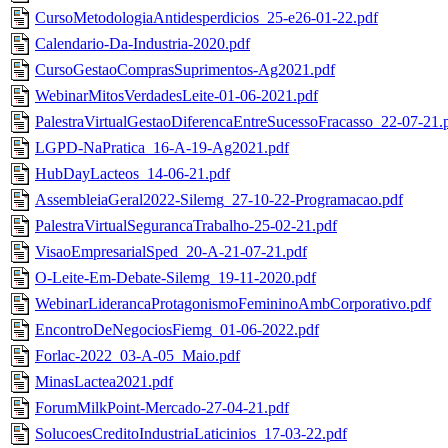
CursoMetodologiaAntidesperdicios_25-e26-01-22.pdf
Calendario-Da-Industria-2020.pdf
CursoGestaoComprasSuprimentos-Ag2021.pdf
WebinarMitosVerdadesLeite-01-06-2021.pdf
PalestraVirtualGestaoDiferencaEntreSucessoFracasso_22-07-21.
LGPD-NaPratica_16-A-19-Ag2021.pdf
HubDayLacteos_14-06-21.pdf
AssembleiaGeral2022-Silemg_27-10-22-Programacao.pdf
PalestraVirtualSegurancaTrabalho-25-02-21.pdf
VisaoEmpresarialSped_20-A-21-07-21.pdf
O-Leite-Em-Debate-Silemg_19-11-2020.pdf
WebinarLiderancaProtagonismoFemininoAmbCorporativo.pdf
EncontroDeNegociosFiemg_01-06-2022.pdf
Forlac-2022_03-A-05_Maio.pdf
MinasLactea2021.pdf
ForumMilkPoint-Mercado-27-04-21.pdf
SolucoesCreditoIndustriaLaticinios_17-03-22.pdf