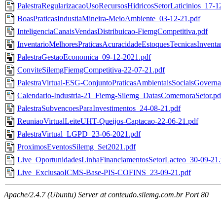
PalestraRegularizacaoUsoRecursosHidricosSetorLaticinios_17-1
BoasPraticasIndustiaMineira-MeioAmbiente_03-12-21.pdf
InteligenciaCanaisVendasDistribuicao-FiemgCompetitiva.pdf
InventarioMelhoresPraticasAcuracidadeEstoquesTecnicasInvent
PalestraGestaoEconomica_09-12-2021.pdf
ConviteSilemgFiemgCompetitiva-22-07-21.pdf
PalestraVirtual-ESG-ConjuntoPraticasAmbientaisSociaisGovern
Calendario-Industria-21_Fiemg-Silemg_DatasComemoraSetor.pd
PalestraSubvencoesParaInvestimentos_24-08-21.pdf
ReuniaoVirtualLeiteUHT-Queijos-Captacao-22-06-21.pdf
PalestraVirtual_LGPD_23-06-2021.pdf
ProximosEventosSilemg_Set2021.pdf
Live_OportunidadesLinhaFinanciamentosSetorLacteo_30-09-21.
Live_ExclusaoICMS-Base-PIS-COFINS_23-09-21.pdf
Apache/2.4.7 (Ubuntu) Server at conteudo.silemg.com.br Port 80