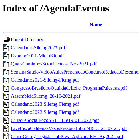
Index of /AgendaEventos
Name
Parent Directory
Calendario-Silemg2023.pdf
Expolac2021-MidiaKit.pdf
QuaisCaminhosSetorLacteos_Nov2021.pdf
SemanaSaude-VideoAulasPreparacaoConcursoRedacaoDesenho
Calendario2021-Silemg-Fiemg.pdf
CongressoBrasileiroQualidadeLeite_ProgramaPalestras.pdf
AssembleiaSilemg_28-10-2021.pdf
Calendario2023-Silemg-Fiemg.pdf
Calendario2022-Silemg-Fiemg.pdf
Curso-eSocialFocoSST_18-e19-01-2022.pdf
LiveFiscaCaldeirasVasosPressaoTubu-NR13_21-07-21.pdf
CursoCiemg-LegislaTrabPrev_AplicadaRH_Ag2021.pdf